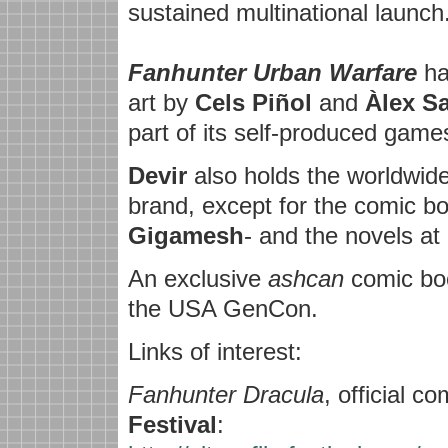
sustained multinational lau
Fanhunter Urban Warfare
ha
art by
Cels Piñol
and
Àlex Sa
part of its self-produced gam
Devir
also holds the worldwide
brand, except for the comic bo
Gigamesh
- and the novels at
An exclusive
ashcan
comic boo
the USA GenCon.
Links of interest:
Fanhunter Dracula
, official c
Festival
: