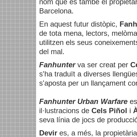
nom que és també el propietari
Barcelona.
En aquest futur distòpic,
Fanh
de tota mena, lectors, melòmans
utilitzen els seus coneixements
del mal.
Fanhunter
va ser creat per
C
s'ha traduït a diverses llengü
s'aposta per un llançament con
Fanhunter Urban Warfare
es
il·lustracions de
Cels Piñol
i
À
seva línia de jocs de producció
Devir
es, a més, la propietària