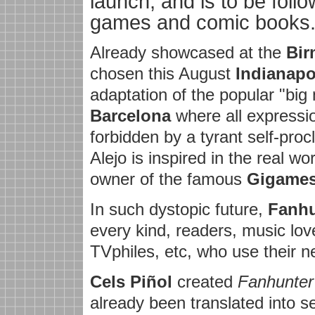
launch, and is to be foll
games and comic boo
Already showcased at the
Bi
chosen this August
Indianapo
adaptation of the popular "big 
Barcelona
where all expressio
forbidden by a tyrant self-pr
Alejo is inspired in the real 
owner of the famous
Gigame
In such dystopic future,
Fanhu
every kind, readers, music lov
TVphiles, etc, who use their ne
Cels Piñol
created
Fanhunter
already been translated into sev