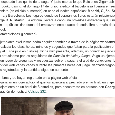
e esperado libro quinto de la saga. Y justo eso es lo que Ediciones Gigamesh
el bookcrossing: el domingo 17 de junio, la editorial barcelonesa liberará en s
ionista (en edición numerada) en ocho ciudades españolas:
Madrid, Gijón, Sa
lla y Barcelona
. Los lugares donde se liberarán los libros estarán relaciona
ge R. R. Martin
. La editorial llevará a cabo una novedosa estrategia que, u
on su público: dar pistas del emplazamiento exacto de cada libro a través de l
book
com/ediciones.gigamesh).
jemplares exclusivos podrá seguirse también a través de la página web
danz
alcula los días, horas, minutos y segundos que faltan para la publicación ofici
 y el 13 de julio en rústica). Dicha web presenta, además, un novedoso juego 
on entusiasmo por los seguidores de
Canción de hielo y fuego
. Valga un ejemp
 un juego de preguntas y respuestas sobre la saga, y el alud de conexiones 
ervidor web varias veces durante las primeras horas del juego. danzadedrago
s registrados, y la cantidad sigue en aumento.
libros y se hayan registrado en la página web oficial
narán un logro adicional que los acercará al preciado premio final: un viaje
alojamiento en un hotel de 5 estrellas, para encontrarse en persona con
George
bración del festival
Celsius 232
.