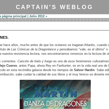
CAPTAIN'S WEBLOG
a página principal
|
Julio 2012 »
NES.
ue hace años, mucho antes de que los océanos se tragaran Atlantis, cuando 
ítulo de
Las Crónicas de la Dragonlance
y pensábamos "vale, es el último" o
 nuestra resistencia lectora, nos encontraríamos inmersos en la lectura de 
 corrientes.
Canción de hielo y fuego
es uno de esos fenómenos culturalment
lejo Cuervo
, antes Papa, ahora Rey en
Fanhunter
, es en la vida real uno de
cido en esta recóndita galaxia desde los tiempos de
Salvor Hardin
. Sabe edi
stribución, sabe cuidar la calidad de sus libros y el muy fenicio se divierte m