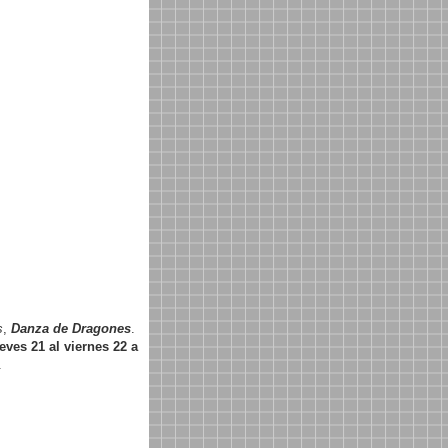
s
,
Danza de Dragones
.
eves 21 al viernes 22 a
.