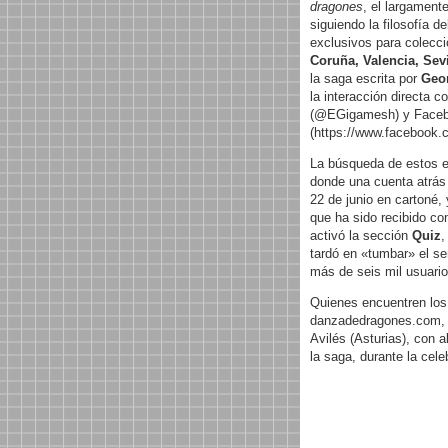
dragones
, el largament
siguiendo la filosofía d
exclusivos para colecc
Coruña, Valencia, Sevi
la saga escrita por
Geor
la interacción directa c
(@EGigamesh) y Face
(https://www.facebook.
La búsqueda de estos e
donde una cuenta atrás c
22 de junio en cartoné,
que ha sido recibido c
activó la sección
Quiz
,
tardó en «tumbar» el s
más de seis mil usuario
Quienes encuentren los 
danzadedragones.com, ga
Avilés (Asturias), con 
la saga, durante la cele