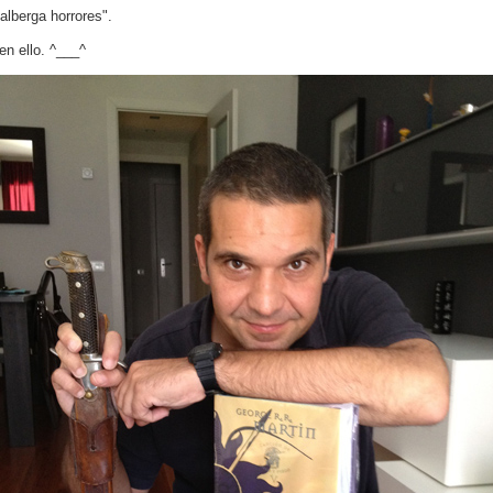
alberga horrores".
en ello. ^___^