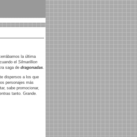
cerrábamos la última
 cuando el
Silmarillion
otra saga de
dragonadas
.
e dispersos a los que
 los personajes más
tar, sabe promocionar,
ientras tanto. Grande.