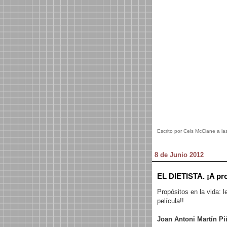
Escrito por Cels McClane a la
8 de Junio 2012
EL DIETISTA. ¡A pro
Propósitos en la vida: l
película!!
Joan Antoni Martín Pi