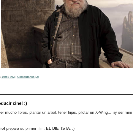
s
10:53 AM
|
Comentarios (2)
ducir cine! :)
eer mucho libros, plantar un árbol, tener hijas, pilotar un X-Wing... ¡¡y ser min
ñol
prepara su primer film:
EL DIETISTA
. :)