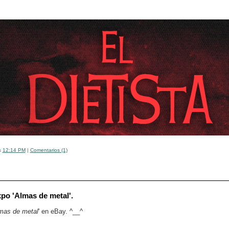
s
12:14 PM
|
Comentarios (1)
po 'Almas de metal'.
mas de metal
' en eBay. ^__^