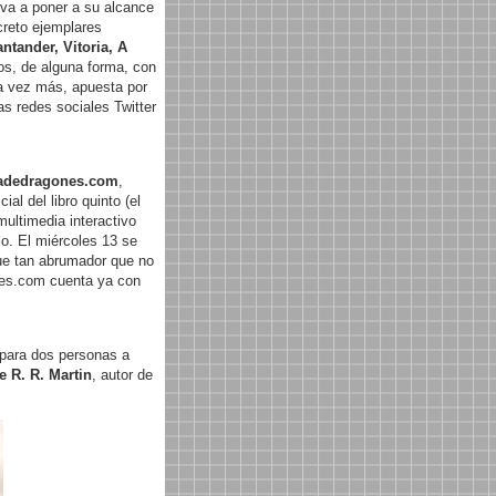
 va a poner a su alcance
ecreto ejemplares
ntander, Vitoria, A
dos, de alguna forma, con
na vez más, apuesta por
as redes sociales Twitter
adedragones.com
,
al del libro quinto (el
multimedia interactivo
lo. El miércoles 13 se
fue tan abrumador que no
nes.com cuenta ya con
 para dos personas a
 R. R. Martin
, autor de