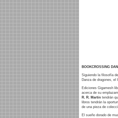
BOOKCROSSING DAN
Siguiendo la filosofía d
Danza de dragones, el l
Ediciones Gigamesh lib
acerca de su emplazamie
R. R. Martin
tendrán que
libros tendrán la oport
de una pieza de colecci
El sueño dorado de mu