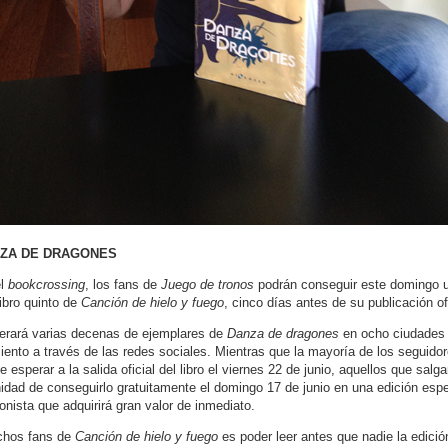
ZA DE DRAGONES
el
bookcrossing
, los fans de
Juego de tronos
podrán conseguir este domingo u
ibro quinto de
Canción de hielo y fuego
, cinco días antes de su publicación ofi
erará varias decenas de ejemplares de
Danza de dragones
en ocho ciudades 
nto a través de las redes sociales. Mientras que la mayoría de los seguido
 esperar a la salida oficial del libro el viernes 22 de junio, aquellos que salg
unidad de conseguirlo gratuitamente el domingo 17 de junio en una edición esp
onista que adquirirá gran valor de inmediato.
chos fans de
Canción de hielo y fuego
es poder leer antes que nadie la edici