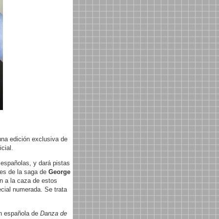
na edición exclusiva de
cial.
españolas, y dará pistas
res de la saga de
George
an a la caza de estos
ecial numerada. Se trata
ón española de
Danza de