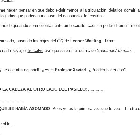
resalias.
e hacen pensar en que debo exigir menos a la tripulación, dejarlos dormir la
ilegiadas que padecen a causa del cansancio, la tensión...
 mordisqueando somnolientamente un bocadillo, casi sin poder diferenciar entre
, cansado, pasando las hojas del
GQ
de
Leonor Waitling
): Dime.
o nada. Oye, el
tío calvo
ese que sale en el cómic de
Superman/Batman
...
¡¡...es de
otra editorial
!! ¡¡Es el
Profesor Xavier
!! ¿Pueden hacer eso?
 LA CABEZA AL OTRO LADO DEL PASILLO
: ............
....................
QUE SE HABÍA ASOMADO
: Pues yo es la primera vez que lo veo... El otro d
mbble...
..