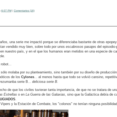
s
6:07 PM
|
Comentarios (16)
os, una serie me impactó porque se diferenciaba bastante de otras epopey
ían vendido muy bien, sobre todo por unos
escabrosos
pasajes del episodio-p
 en nuestro país, y en el que los humanos eran metidos en una especie de cap
ble.
 robot...
 sólo molaba por su planteamiento, sino también por su diseño de producció
bóticos de los
Cylones
... al menos hasta que todo se volvió cansino, repetiti
 rezumanba serie B...
deliciosa serie B.
ho de que los civiles tuvieran tanta importancia, de que no se tratara de u
as Estrellas
o en
La Guerra de las Galaxias
, sino que la Galáctica debía de c
UGIADOS
.
 Vipers y la Estación de Combate, los "colonos" no tenían ninguna posibilidad