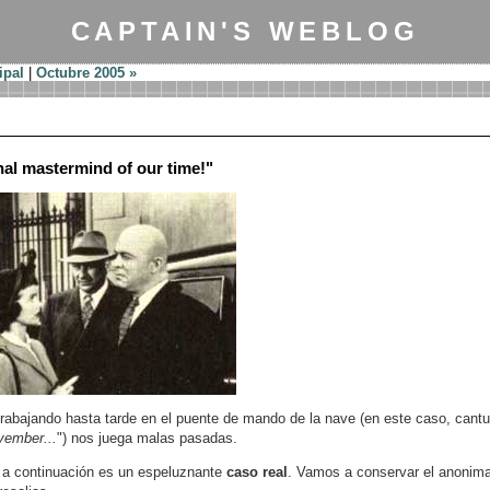
CAPTAIN'S WEBLOG
ipal
|
Octubre 2005 »
nal mastermind of our time!"
rabajando hasta tarde en el puente de mando de la nave (en este caso, cantu
vember...
") nos juega malas pasadas.
r a continuación es un espeluznante
caso real
. Vamos a conservar el anonima