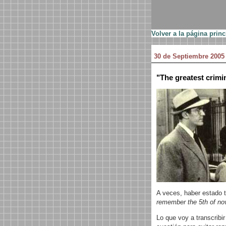
Volver a la página princ
30 de Septiembre 2005
"The greatest crimi
A veces, haber estado t
remember the 5th of no
Lo que voy a transcribi