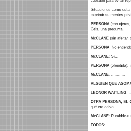
cuestión para evitar rep
Situaciones como esta m
exprimir su mentes priv
PERSONA
(con ojeras,
Cels, una pregunta.
McCLANE
(sin afeitar
PERSONA
: No entiend
McCLANE
: Sí...
PERSONA
(ofendida): 
McCLANE
: ............
ALGUIEN QUE ASOMA
LEONOR WAITLING
: ..
OTRA PERSONA, EL 
qué era calvo...
McCLANE
: Rumbble-ru
TODOS
: .....................