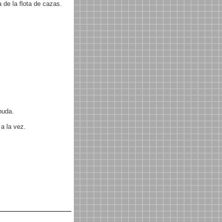
 de la flota de cazas.
nuda.
 a la vez.