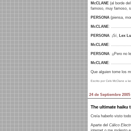
McCLANE
(al borde de
famoso, muy famoso, s
PERSONA
(piensa, mord
McCLANE
: .................
PERSONA
: ¡Sí,
Lex Lu
McCLANE
: .................
PERSONA
: ¡¡Pero no l
McCLANE
: .................
Que alguien tome los m
Escrito por Cels McClane a la
24 de Septiembre 2005
The ultimate haiku t
Creía haberlo visto todo
Aparte del
Cálico Elect
internet o me molesto e