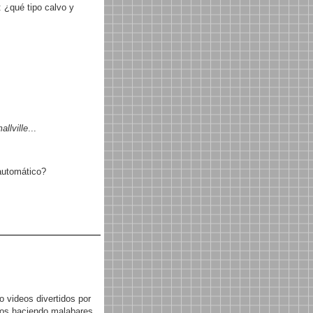
 ¿qué tipo calvo y
allville
...
automático?
 videos divertidos por
rros haciendo malabares,