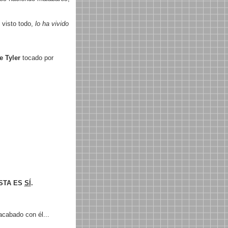
 visto todo,
lo ha vivido
e Tyler
tocado por
STA ES
SÍ
.
cabado con él...