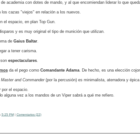
o de academia con dotes de mando, y al que encomiendan liderar lo que queda
 los cazas "viejos" en relación a los nuevos.
n el espacio, en plan Top Gun.
sparos y es muy original el tipo de munición que utilizan.
lema de
Gaius Baltar
.
legar a tener carisma.
s son
espectaculares
.
lmos
da el pego como
Comandante Adama
. De hecho, es una elección cojo
y
Master and Commander
(por la percusión) es minimalista, aterradora y épica
r
por el espacio.
o alguna vez a los mandos de un Viper sabrá a qué me refiero.
s
5:25 PM
|
Comentarios (22)