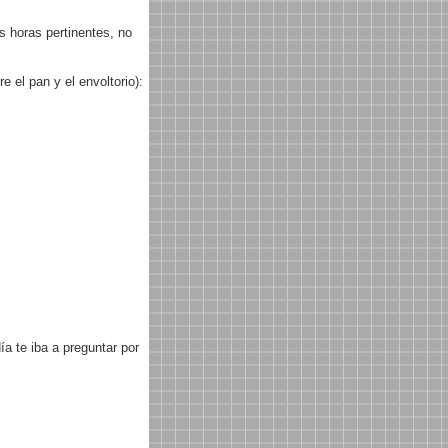
s horas pertinentes, no
 el pan y el envoltorio):
ía te iba a preguntar por