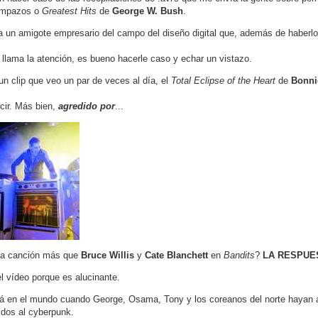
rompazos o
Greatest Hits
de
George W. Bush
.
é a un amigote empresario del campo del diseño digital que, además de haberlo
 llama la atención, es bueno hacerle caso y echar un vistazo.
n clip que veo un par de veces al día, el
Total Eclipse of the Heart
de
Bonni
cir. Más bien,
agredido por
...
 la canción más que
Bruce Willis
y
Cate Blanchett
en
Bandits
?
LA RESPUE
l vídeo porque es alucinante.
á en el mundo cuando George, Osama, Tony y los coreanos del norte hayan a
idos al cyberpunk.