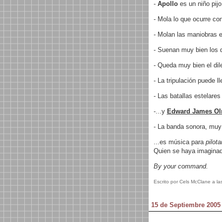
-
Apollo
es un niño pij
- Mola lo que ocurre con
- Molan las maniobras e
- Suenan muy bien los di
- Queda muy bien el di
- La tripulación puede l
- Las batallas estelare
-...y
Edward James O
- La banda sonora, mu
...es música para
pilota
Quien se haya imaginad
By your command.
Escrito por Cels McClane a la
15 de Septiembre 2005