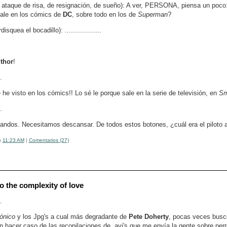
l ataque de risa, de resignación, de sueño): A ver, PERSONA, piensa un poco:
ale en los cómics de
DC
, sobre todo en los de
Superman
?
isquea el bocadillo): ..................
thor
!
.
e he visto en los cómics!! Lo sé le porque sale en la serie de televisión, en
Sm
.
andos. Necesitamos descansar. De todos estos botones, ¿cuál era el piloto 
s
11:23 AM
|
Comentarios (27)
o the complexity of love
.
rónico
y los Jpg's a cual más degradante de
Pete Doherty
, pocas veces busco
n hacer caso de las recopilaciones de .avi's que me envía la gente sobre pe