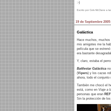
:-)
Escrito por Cels McClane a la
19 de Septiembre 2005
Galáctica
Hace muchos, muchos añ
mis amigotes me la hab
película que se estrenó
era bastante desagrada
Y, claro, estaba el perro
Battlestar Galáctica
no
(
Vipers
) y los cazas ro
ahora, todo el conjunto
También me chocó el hec
está, como en
Viaje a l
personas que eran
REF
Sin la protección de los