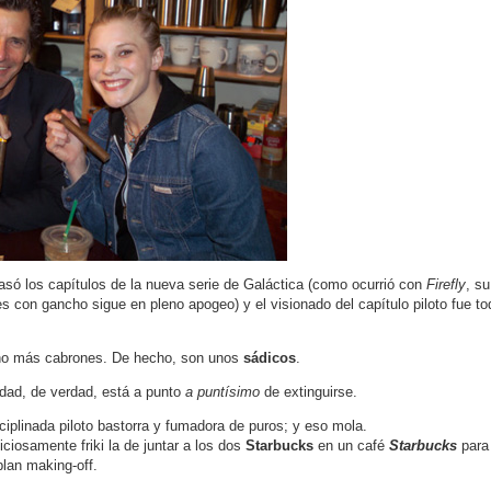
só los capítulos de la nueva serie de Galáctica (como ocurrió con
Firefly
, su
ies con gancho sigue en pleno apogeo) y el visionado del capítulo piloto fue t
ho más cabrones. De hecho, son unos
sádicos
.
dad, de verdad, está a punto
a puntísimo
de extinguirse.
ciplinada piloto bastorra y fumadora de puros; y eso mola.
ciosamente friki la de juntar a los dos
Starbucks
en un café
Starbucks
para
plan making-off.