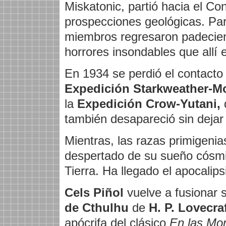
Miskatonic, partió hacia el Con
prospecciones geológicas. Part
miembros regresaron padecien
horrores insondables que allí 
En 1934 se perdió el contacto 
Expedición Starkweather-M
la
Expedición Crow-Yutani,
d
también desapareció sin dejar 
Mientras, las razas primigenia
despertado de su sueño cósmi
Tierra. Ha llegado el apocalips
Cels Piñol
vuelve a fusionar 
de Cthulhu
de
H. P. Lovecra
apócrifa del clásico
En las Mon