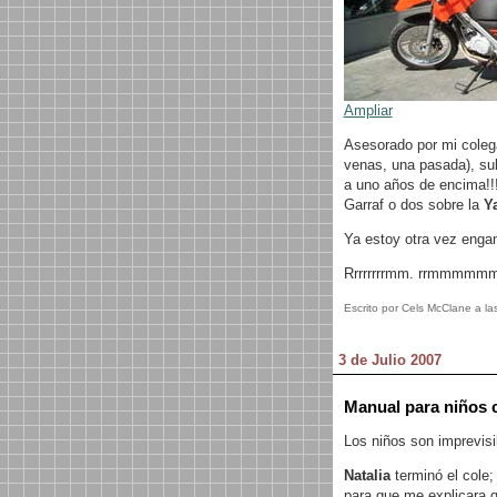
Ampliar
Asesorado por mi coleg
venas, una pasada), sub
a uno años de encima!!
Garraf o dos sobre la
Y
Ya estoy otra vez enga
Rrrrrrrrmm. rrmmmmmm!
Escrito por Cels McClane a la
3 de Julio 2007
Manual para niños 
Los niños son imprevisib
Natalia
terminó el cole
para que me explicara q