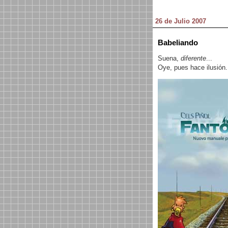
26 de Julio 2007
Babeliando
Suena,
diferente
...
Oye, pues hace ilusión. 