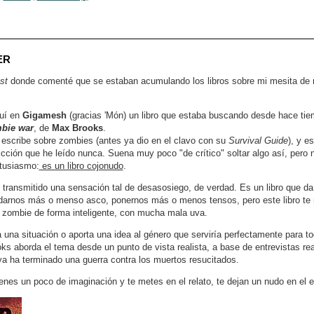
ER
st
donde comenté que se estaban acumulando los libros sobre mi mesita de
uí en
Gigamesh
(gracias 'Món) un libro que estaba buscando desde hace ti
mbie war
, de
Max Brooks
.
 escribe sobre zombies (antes ya dio en el clavo con su
Survival Guide
), y e
-ficción que he leído nunca. Suena muy poco "de crítico" soltar algo así, pero
ntusiasmo:
es un libro cojonudo
.
ransmitido una sensación tal de desasosiego, de verdad. Es un libro que da
arnos más o menso asco, ponernos más o menos tensos, pero este libro te 
n zombie de forma inteligente, con mucha mala uva.
a una situación o aporta una idea al género que serviría perfectamente para t
oks aborda el tema desde un punto de vista realista, a base de entrevistas rea
a ha terminado una guerra contra los muertos resucitados.
ienes un poco de imaginación y te metes en el relato, te dejan un nudo en el