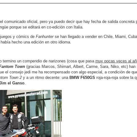
el comunicado oficial, pero ya puedo decir que hay fecha de salida concreta
ngüe porque se editará en co-edición con Italia.
juegos y cómics de
Fanhunter
se han llegado a vender en Chile, Miami, Cuba
había hecho una edición en otro idioma.
o termino un compendio de narizones (cosa que pasa
muy pocas veces al añ
Fantom Town
(gracias Marcos, Shimart, Albert, Carme, Sara, Niko, etc) han s
 que el consejo jedi me ha recompensado con algo especial, a condición de 
ntom Town 2
y a un ritmo decente: una
BMW F650GS
roja-roja-roja sobre la 
Jim el Ganso
.