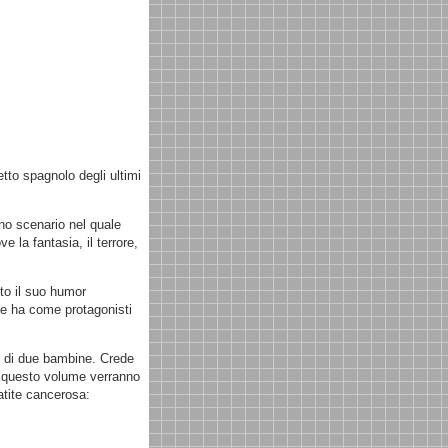
tto spagnolo degli ultimi
uno scenario nel quale
 la fantasia, il terrore,
tto il suo humor
che ha come protagonisti
re di due bambine. Crede
i questo volume verranno
atite cancerosa: