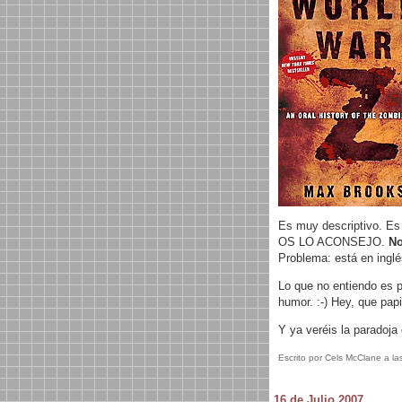
Es muy descriptivo. Es
OS LO ACONSEJO.
No
Problema: está en inglés
Lo que no entiendo es po
humor. :-) Hey, que pap
Y ya veréis la paradoja
Escrito por Cels McClane a la
16 de Julio 2007