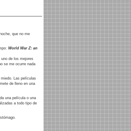
 noche, que no me
empo:
World War Z: an
s uno de los mejores
 no se me ocurre nada
 miedo. Las películas
mete de lleno en una
oda una película o una
lizadas a todo tipo de
 estómago.