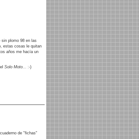
e sin plomo 98 en las
, estas cosas le quitan
ntos años me hacía un
 el
Solo Moto
... :-)
 cuaderno de "fichas"