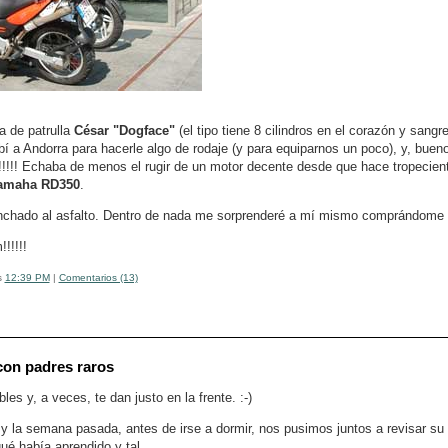
a de patrulla
César "Dogface"
(el tipo tiene 8 cilindros en el corazón y sangr
í a Andorra para hacerle algo de rodaje (y para equiparnos un poco), y, bueno
!!!!! Echaba de menos el rugir de un motor decente desde que hace tropecie
amaha RD350
.
nchado al asfalto. Dentro de nada me sorprenderé a mí mismo comprándome
!!!!!
s
12:39 PM
|
Comentarios (13)
con padres raros
les y, a veces, te dan justo en la frente. :-)
; y la semana pasada, antes de irse a dormir, nos pusimos juntos a revisar su
ué había aprendido y tal.