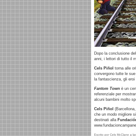
Dopo la conclusione del
anni, i lettori di tutto
Cels Piñol
torna alle or
convergono tutte le sue 
la fantascienza, gli eroi
Fantom Town
è un cent
referenziale per mostrar
alcuni bambini molto sp
Cels Piñol
(Barcellona, 
che un modo migliore si
destinati alla
Fundació
www.fundacioncampane
Escrito por Cels McClane a la