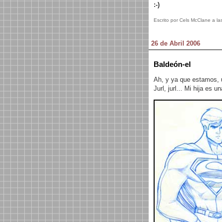
:-)
Escrito por Cels McClane a la
26 de Abril 2006
Baldeón-el
Ah, y ya que estamos, 
Jurl, jurl... Mi hija es u