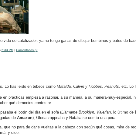
ervido de catalizador: ya no tengo ganas de dibujar bombines y bates de baseb
s
6:33 PM
|
Comentarios (9)
as. Lo has leído en tebeos como
Mafalda
,
Calvin
y Hobbes
,
Peanuts
, etc. Lo
te en prácticas empieza a razonar, a su manera, a su manera-muy-especial, n
 saber qué demonios contestar.
asaba el botín del día en el sofá (
Llámame Brooklyn
,
Valerian
, lo último de
egadas de
Amazon
), Gloria zappeaba y Natalia se comía una pera.
la, que no para de darle vueltas a la cabeza con según qué cosas, mira de re
amá, y dice: