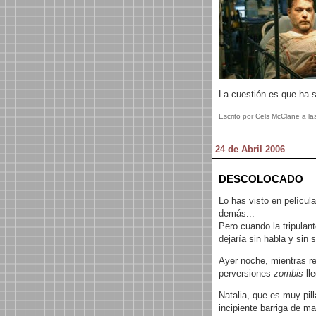
La cuestión es que ha s
Escrito por Cels McClane a la
24 de Abril 2006
DESCOLOCADO
Lo has visto en películ
demás...
Pero cuando la tripulan
dejaría sin habla y sin
Ayer noche, mientras rep
perversiones
zombis
ll
Natalia, que es muy pil
incipiente barriga de m