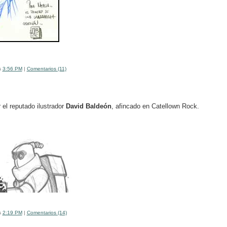
s
3:56 PM
|
Comentarios (11)
r el reputado ilustrador
David Baldeón
, afincado en Catellown Rock.
s
2:19 PM
|
Comentarios (14)