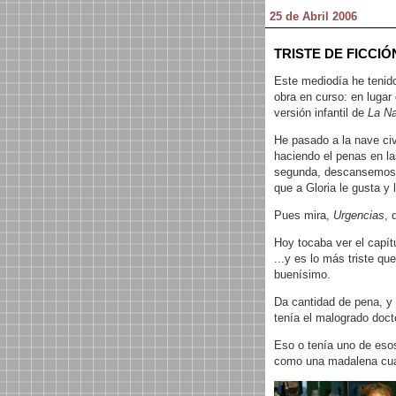
25 de Abril 2006
TRISTE DE FICCIÓ
Este mediodía he tenido
obra en curso: en lugar
versión infantil de
La Na
He pasado a la nave civ
haciendo el penas en la
segunda, descansemos
que a Gloria le gusta y 
Pues mira,
Urgencias
, 
Hoy tocaba ver el capít
...y es lo más triste qu
buenísimo.
Da cantidad de pena, y e
tenía el malogrado doc
Eso o tenía uno de eso
como una madalena cuan