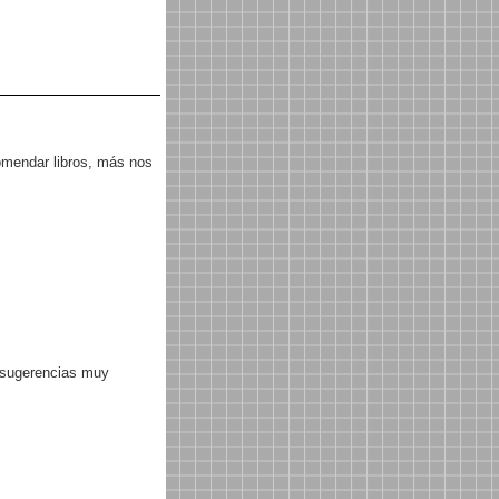
comendar libros, más nos
n sugerencias muy