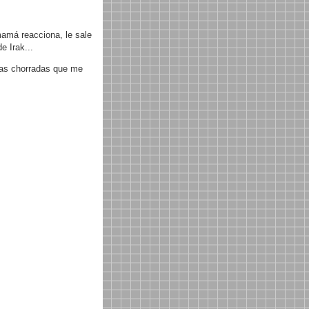
amá reacciona, le sale
e Irak...
las chorradas que me