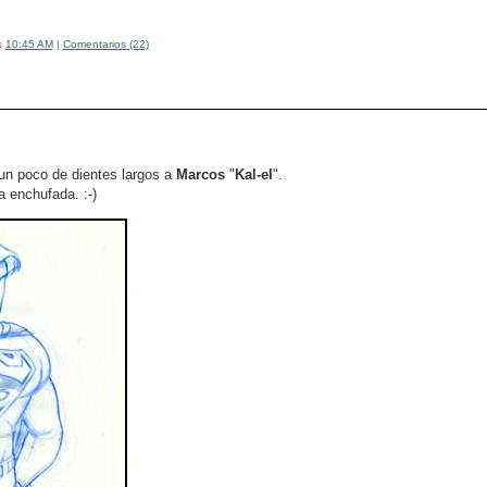
s
10:45 AM
|
Comentarios (22)
un poco de dientes largos a
Marcos
"
Kal-el
".
na enchufada. :-)