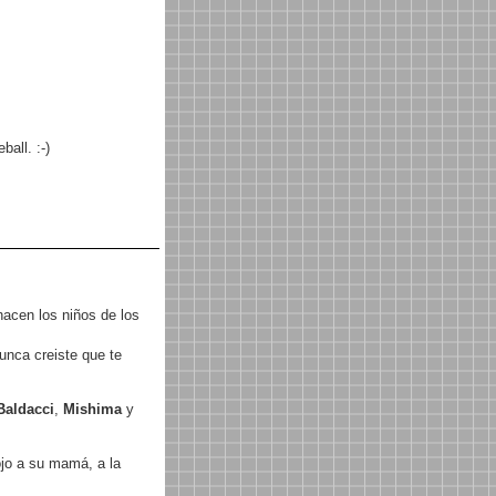
all. :-)
 hacen los niños de los
unca creiste que te
Baldacci
,
Mishima
y
ojo a su mamá, a la