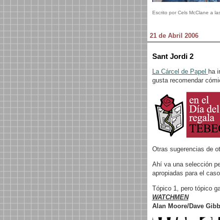
Escrito por Cels McClane a la
21 de Abril 2006
Sant Jordi 2
La Cárcel de Papel
ha 
gusta recomendar cómic
Otras sugerencias de o
Ahí va una selección pe
apropiadas para el caso
Tópico 1, pero tópico g
WATCHMEN
Alan Moore/Dave Gib