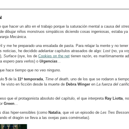
N
 que hacer un alto en el trabajo porque la saturación mental a causa del
stre
 de dibujar niños monstruos simpáticos diciendo cosas ingeniosas, estaba ya
ranja Mecánica
.
il y me he preparado una ensalada de pasta. Para relajar la mente y no tener
s noticias, he decidido adelantar capítulos atrasados de algo:
Lost
(no, ya vo
),
Surface
(oye, los de
Cookies on the net
tienen razón, es marítimamente adi
la espero para verlos) o
Urgencias
...
que hace tiempo que no veo ninguno.
ulo
5
de la
11ª temporada
,
Time of death
, uno de los que se rodaron a tiempo 
e he visto en ficción desde la muerte de
Debra Winger
en
La fuerza del cariño
so que el protagonista absoluto del capítulo, el que interpreta
Ray Liotta
, n
tor
Green
...
s días hiper-sensibles (como
Natalia
, que vé un episodio de
Les Tres Besson
do el dragón se lleva a las ovejas para comérselas).