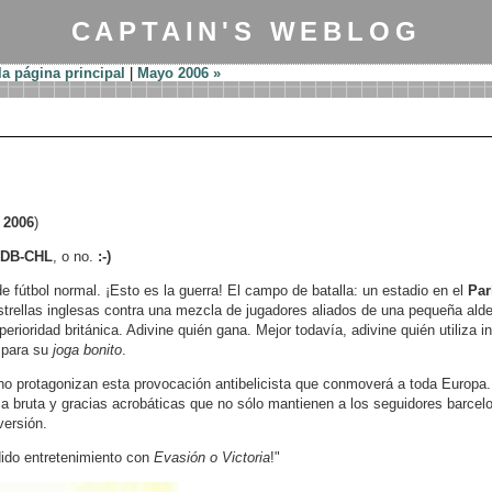
CAPTAIN'S WEBLOG
la página principal
|
Mayo 2006 »
 2006
)
DB-CHL
, o no.
:-)
e fútbol normal. ¡Esto es la guerra! El campo de batalla: un estadio en el
Par
estrellas inglesas contra una mezcla de jugadores aliados de una pequeña aldea
superioridad británica. Adivine quién gana. Mejor todavía, adivine quién utiliza 
 para su
joga bonito
.
ho protagonizan esta provocación antibelicista que conmoverá a toda Europa.
a bruta y gracias acrobáticas que no sólo mantienen a los seguidores barcelon
versión.
dido entretenimiento con
Evasión o Victoria
!"