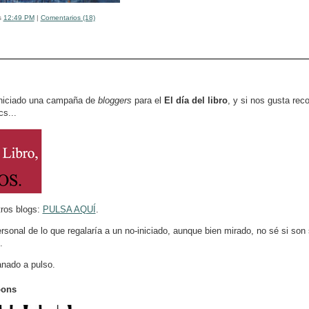
s
12:49 PM
|
Comentarios (18)
iniciado una campaña de
bloggers
para el
El día del libro
, y si nos gusta re
s...
tros blogs:
PULSA AQUÍ
.
rsonal de lo que regalaría a un no-iniciado, aunque bien mirado, no sé si so
.
anado a pulso.
bons