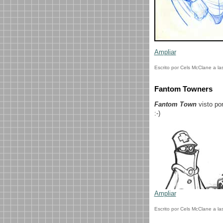
Ampliar
Escrito por Cels McClane a la
Fantom Towners
Fantom Town
visto po
:-)
Ampliar
Escrito por Cels McClane a la