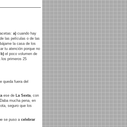
facetas:
a)
cuando hay
e las películas o de las
"bájame la casa de los
mar tu atención porque no
y
b)
el poco volumen de
 los primeros 25
se queda fuera del
ta
ese de
La Sexta
, con
. Daba mucha pena, en
iota, seguro que los
que se puso a
celebrar