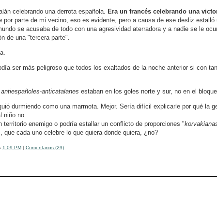
alán celebrando una derrota española.
Era un francés celebrando una victor
da
por parte de mi vecino, eso es evidente, pero a causa de ese desliz estalló 
undo se acusaba de todo con una agresividad aterradora y a nadie se le ocur
n de una "tercera parte".
a.
odía ser más peligroso que todos los exaltados de la noche anterior si con ta
 antiespañoles-anticatalanes
estaban en los goles norte y sur, no en el bloque 
guió durmiendo como una marmota. Mejor. Sería difícil explicarle por qué la g
l niño no
 territorio enemigo o podría estallar un conflicto de proporciones "
korvakiana
as, que cada uno celebre lo que quiera donde quiera, ¿no?
s
1:09 PM
|
Comentarios (29)