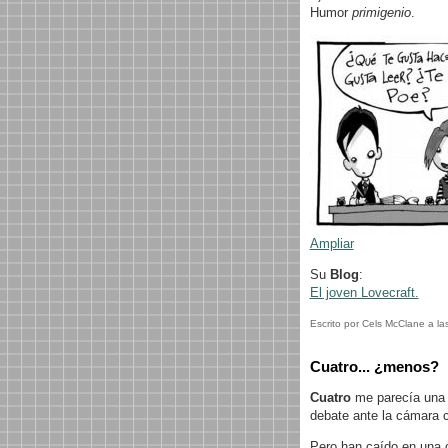
Humor
primigenio
.
Ampliar
Su
Blog
:
El joven Lovecraft.
Escrito por Cels McClane a la
Cuatro... ¿menos?
Cuatro
me parecía una 
debate ante la cámara c
Pero han caído en una 