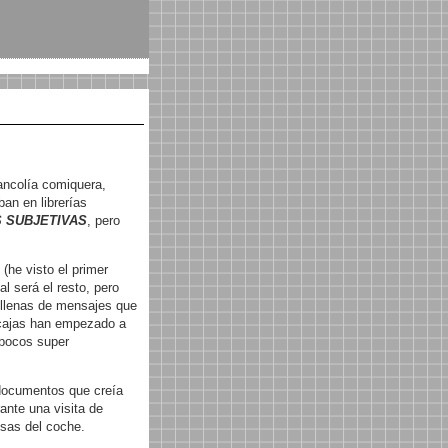
ancolía comiquera,
ban en librerías
 SUBJETIVAS
, pero
S
(he visto el primer
 será el resto, pero
n llenas de mensajes que
 cajas han empezado a
 pocos super
 documentos que creía
nte una visita de
isas del coche.