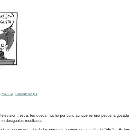
s
7:32 PM
|
Comentarios (14)
televisión
fresca
; les queda mucho por pulir, aunque es una pequeña gozada 
on desiguales resultados...
cutrez que no veía desde los primeros tiempos de emisión de
Tele 5
y
Anten