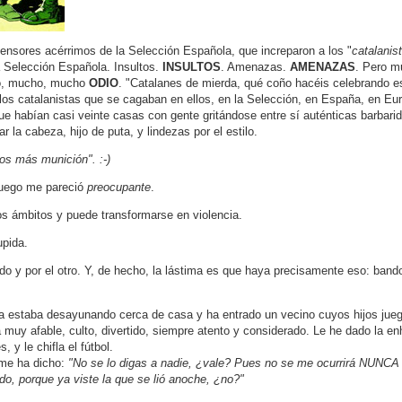
efensores acérrimos de la Selección Española, que increparon a los "
catalanis
a Selección Española. Insultos.
INSULTOS
. Amenazas.
AMENAZAS
. Pero 
ho, mucho, mucho
ODIO
. "Catalanes de mierda, qué coño hacéis celebrando esto
los catalanistas que se cagaban en ellos, en la Selección, en España, en Eur
e habían casi veinte casas con gente gritándose entre sí auténticas barbari
r la cabeza, hijo de puta, y lindezas por el estilo.
s más munición". :-)
 Luego me pareció
preocupante
.
os ámbitos y puede transformarse en violencia.
pida.
o y por el otro. Y, de hecho, la lástima es que haya precisamente eso: band
a estaba desayunando cerca de casa y ha entrado un vecino cuyos hijos jue
 muy afable, culto, divertido, siempre atento y considerado. Le he dado la enh
, y le chifla el fútbol.
me ha dicho:
"No se lo digas a nadie, ¿vale? Pues no se me ocurrirá NUNCA 
do, porque ya viste la que se lió anoche, ¿no?"