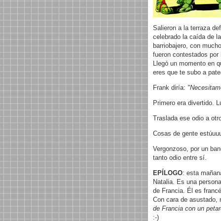
Salieron a la terraza d
celebrado la caída de l
barriobajero, con muc
fueron contestados por 
Llegó un momento en qu
eres que te subo a patea
Frank diría:
"Necesitamo
Primero era divertido.
Traslada ese odio a otr
Cosas de gente estúuuu
Vergonzoso, por un band
tanto odio entre sí.
EPÍLOGO
: esta mañan
Natalia. Es una persona
de Francia. Él es francés
Con cara de asustado, 
de Francia con un petar
:-)