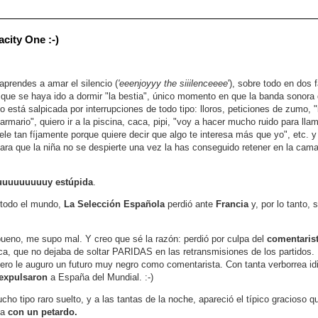
city One :-)
prendes a amar el silencio (
'eeenjoyyy the siiilenceeee
'), sobre todo en dos 
que se haya ido a dormir "la bestia", único momento en que la banda sonora d
o está salpicada por interrupciones de todo tipo: lloros, peticiones de zumo, 
rmario", quiero ir a la piscina, caca, pipi, "voy a hacer mucho ruido para lla
ele tan fíjamente porque quiere decir que algo te interesa más que yo", etc. 
ara que la niña no se despierte una vez la has conseguido retener en la cama
uuuuuuuuy estúpida
.
 todo el mundo,
La Selección Española
perdió ante
Francia
y, por lo tanto, 
bueno, me supo mal. Y creo que sé la razón: perdió por culpa del
comentaris
ca, que no dejaba de soltar PARIDAS en las retransmisiones de los partidos
pero le auguro un futuro muy negro como comentarista. Con tanta verborrea id
expulsaron
a España del Mundial. :-)
ho tipo raro suelto, y a las tantas de la noche, apareció el típico gracioso 
ia
con un petardo.