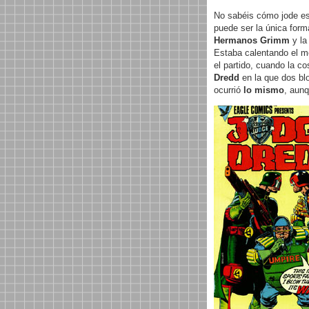
No sabéis cómo jode eso.
puede ser la única forma
Hermanos Grimm
y la
Estaba calentando el me
el partido, cuando la c
Dredd
en la que dos blo
ocurrió
lo mismo
, aun