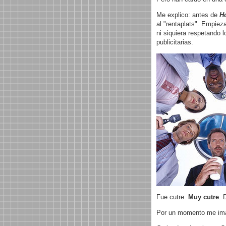
Me explico: antes de
H
al "rentaplats". Empiez
ni siquiera respetando 
publicitarias.
Fue cutre.
Muy cutre
. 
Por un momento me ima