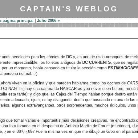
CAPTAIN'S WEBLOG
a página principal
|
Julio 2006 »
 unas secciones para los cómics de
DC
y, en uno de esos arranques de mel
rente imprescindible: los folletos antiguos de
DC CURRENTS
, que se regala
o, por un momento, había pensado en titular la sección como
ESTIMACIONES
a persona normal. :-)
e ahora viven en la oficina y que parecen hablarme como los coches de
CAR
LU-CI-NAN-TE; hay una carrera de NASCAR as you never seen before; no sé tal
alia esta tarde); y digo que las Cajas del Tiempo hablan porque dentro está
omento adecuado; ejem, estoy divagando, decía que buscando en una de las
 varios, algunos extravangantes, otros sorprendentes, muchos ridículos, unos
ngo que tomar varias e importantísimas decisiones creativas, he encontrado
 una foto tomada en el despacho de Antonio Martín de Forum (muntaner), dura
sé, ¿en el 88?, ¿89? Fue la misma vez en que me dibujó un
Groo
en el parabr