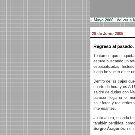
« Mayo 2006
|
Volver a l
29 de Junio 2006
Regreso al pasado.
Teníamos que maquetar
estuve buscando un refe
especializadas. Inclus
luego he vuelto a ser un
Dentro de las cajas qu
cuarto de hora y es A-
saldré de dudas con Nat
parecen llegar en el m
salir fotos y recuerdos
interesantes.
Justo ahora, cuando te
también perdidos, como
Sergio Áragonés
, no 