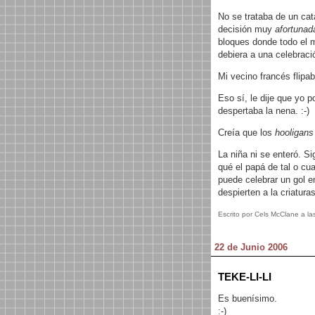
No se trataba de un cat
decisión muy
afortuna
bloques donde todo el m
debiera a una celebració
Mi vecino francés flipab
Eso sí, le dije que yo p
despertaba la nena. :-)
Creía que los
hooligans
La niña ni se enteró. Si
qué el papá de tal o cua
puede celebrar un gol en
despierten a la criatur
Escrito por Cels McClane a la
22 de Junio 2006
TEKE-LI-LI
Es buenísimo.
:-)