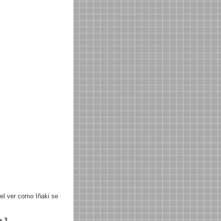
el ver como Iñaki se
a 3
.