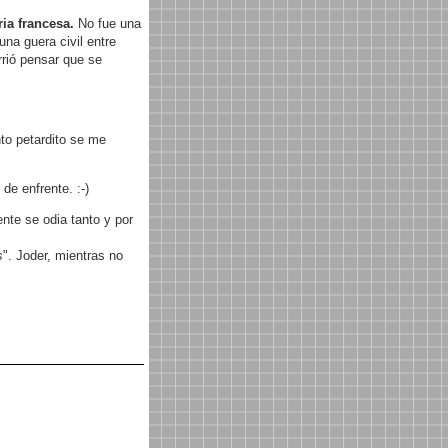
ia francesa.
No fue una
una guera civil entre
rió pensar que se
nto petardito se me
de enfrente. :-)
ente se odia tanto y por
s
". Joder, mientras no