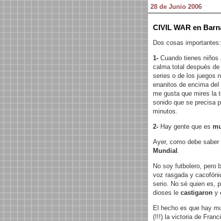
28 de Junio 2006
CIVIL WAR en Barna
Dos cosas importantes:
1-
Cuando tienes niños a
calma total después de 
series o de los juegos n
enanitos de encima del a
me gusta que mires la t
sonido que se precisa p
minutos.
2-
Hay gente que es
mu
Ayer, como debe saber
Mundial
.
No soy futbolero, pero 
voz rasgada y cacofóni
serio. No sé quien es, 
dioses le
castigaron
y
El hecho es que hay muc
(!!!) la victoria de Franc