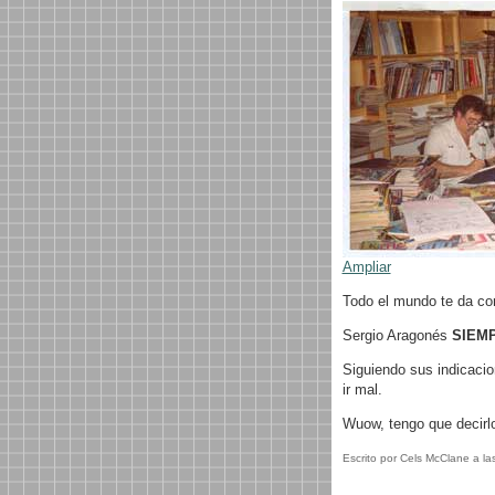
Ampliar
Todo el mundo te da con
Sergio Aragonés
SIEM
Siguiendo sus indicacio
ir mal.
Wuow, tengo que decirl
Escrito por Cels McClane a la